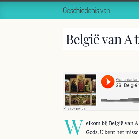
Geschiedenis van
België van A 
W
elkom bij België van A 
Gods. U bent het missc