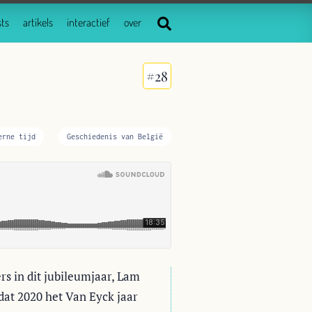
ts
artikels
interactief
over
#28
erne tijd
Geschiedenis van België
ers in dit jubileumjaar, Lam
dat 2020 het Van Eyck jaar